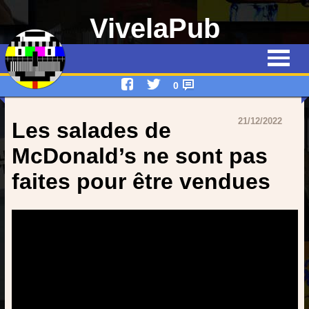
VivelaPub
Thématiques
Quiz
0
Emissions
21/12/2022
Les salades de
Qui suis-je ?
McDonald’s ne sont pas
faites pour être vendues
Interviews
Devenez rédacteur !
Contact