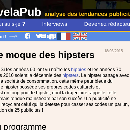
velaPub
analyse des tendances publicit
i suis-je ?
Interviews
Devenez rédacteur
oi !
5
18/06/2015
se moque des hipsters
Si les années 60 ont vu naître les
hippies
et les années 70
ées 2010 soient la décennie des
hipsters
. Le hipster partage avec
 la société de consommation, cette même peur bleue du
e hipster possède ses propres codes culturels et
 un loup pour le hipster, dont la trajectoire rappelle celle
 mais rendue mainstream par son succès ! La publicité ne
ecyclant celui qui la deteste pour casser ses codes un par un,
ion de 25 publicités !
u programme