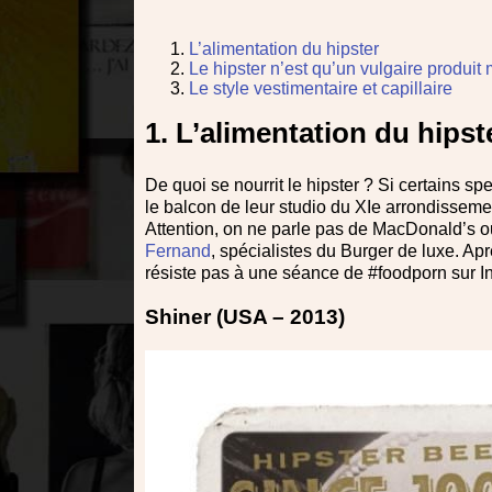
L’alimentation du hipster
Le hipster n’est qu’un vulgaire produit
Le style vestimentaire et capillaire
1. L’alimentation du hipst
De quoi se nourrit le hipster ? Si certains s
le balcon de leur studio du XIe arrondissemen
Attention, on ne parle pas de MacDonald’s ou
Fernand
, spécialistes du Burger de luxe. Ap
résiste pas à une séance de #foodporn sur Ins
Shiner (USA – 2013)