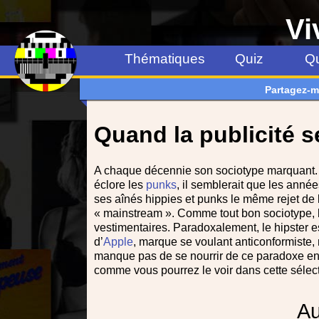
Vi
Thématiques
Quiz
Qu
Partagez-m
Quand la publicité 
A chaque décennie son sociotype marquant. 
éclore les
punks
, il semblerait que les ann
ses aînés hippies et punks le même rejet de
« mainstream ». Comme tout bon sociotype, l
vestimentaires. Paradoxalement, le hipster est
d’
Apple
, marque se voulant anticonformiste,
manque pas de se nourrir de ce paradoxe en r
comme vous pourrez le voir dans cette sélect
A