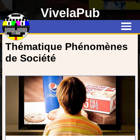
VivelaPub
Thématiques
Quiz
Thématique Phénomènes
Emissions
de Société
Qui suis-je ?
Interviews
Devenez rédacteur !
Contact