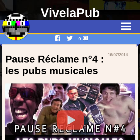
VivelaPub
Thématiques
Quiz
0
Emissions
16/07/2014
Pause Réclame n°4 :
Qui suis-je ?
les pubs musicales
Interviews
Devenez rédacteur !
Contact