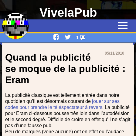
VivelaPub
Thématiques
Quiz
1
Emissions
05/11/2010
Quand la publicité
Qui suis-je ?
se moque de la publicité :
Eram
Interviews
Devenez rédacteur !
La publicité classique est tellement entrée dans notre
quotidien qu’il est désormais courant de
jouer sur ses
Contact
codes pour prendre le téléspectateur à revers
. La publicité
pour Eram ci-dessous pousse très loin dans l’autodérision
et le second degré. Difficile de croire en effet qu’il ne s’agit
pas d’une fausse pub.
Peu de marques (voire aucune) ont en effet eu l’audace