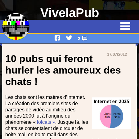
VivelaPub
Thématiques
Quiz
2
Emissions
17/07/2012
10 pubs qui feront
Qui suis-je ?
hurler les amoureux des
chats !
Interviews
Devenez rédacteur !
Les chats sont les maîtres d’Internet.
La création des premiers sites de
Contact
partages de vidéo au milieu des
années 2000 fut à l’origine du
phénomène «
lolcats »
. Jusque là, les
chats se contentaient de circuler de
boite mail en boite mail dans des