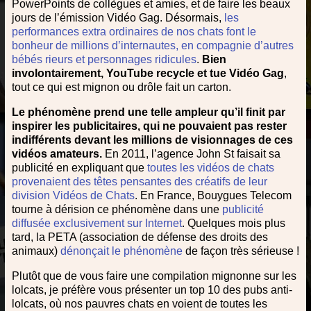
PowerPoints de collègues et amies, et de faire les beaux
jours de l’émission Vidéo Gag. Désormais,
les
performances extra ordinaires de nos chats font le
bonheur de millions d’internautes, en compagnie d’autres
bébés rieurs et personnages ridicules
.
Bien
involontairement, YouTube recycle et tue Vidéo Gag
,
tout ce qui est mignon ou drôle fait un carton.
Le phénomène prend une telle ampleur qu’il finit par
inspirer les publicitaires, qui ne pouvaient pas rester
indifférents devant les millions de visionnages de ces
vidéos amateurs.
En 2011, l’agence John St faisait sa
publicité en expliquant que
toutes les vidéos de chats
provenaient des têtes pensantes des créatifs de leur
division Vidéos de Chats
. En France, Bouygues Telecom
tourne à dérision ce phénomène dans une
publicité
diffusée exclusivement sur Internet
. Quelques mois plus
tard, la PETA (association de défense des droits des
animaux)
dénonçait le phénomène
de façon très sérieuse !
Plutôt que de vous faire une compilation mignonne sur les
lolcats, je préfère vous présenter un top 10 des pubs anti-
lolcats, où nos pauvres chats en voient de toutes les