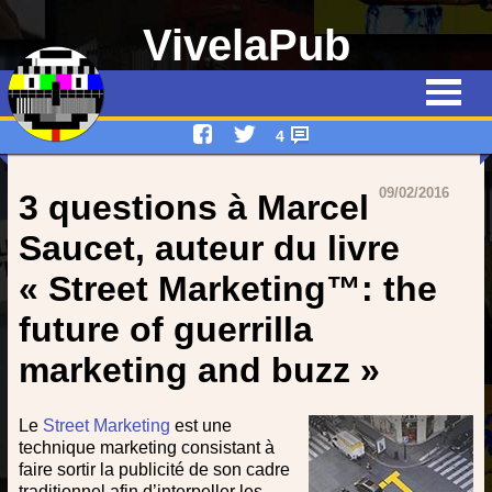
VivelaPub
Thématiques
Quiz
4
Emissions
09/02/2016
3 questions à Marcel
Qui suis-je ?
Saucet, auteur du livre
« Street Marketing™: the
Interviews
future of guerrilla
Devenez rédacteur !
marketing and buzz »
Contact
Le
Street Marketing
est une
technique marketing consistant à
faire sortir la publicité de son cadre
traditionnel afin d’interpeller les