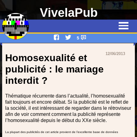
VivelaPub
Thématiques
Quiz
5
Emissions
12/06/2013
Homosexualité et
Qui suis-je ?
publicité : le mariage
interdit ?
Interviews
Devenez rédacteur !
Thématique récurrente dans l’actualité, l’homosexualité
fait toujours et encore débat. Si la publicité est le reflet de
Contact
la société, il est intéressant de regarder dans le rétroviseur
afin de voir comment comment la publicité représente
l’homosexualité depuis le début du XXe siècle.
La plupart des publicités de cet article provient de l’excellente base de données