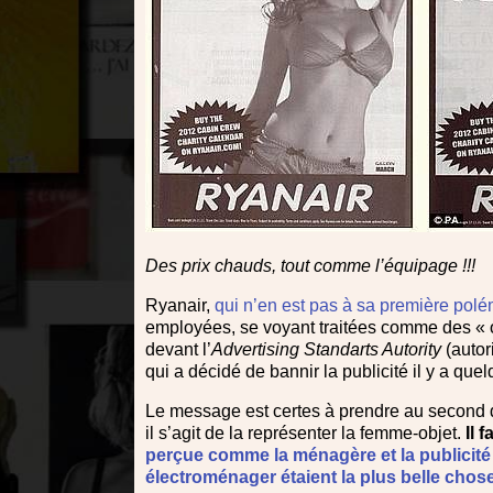
Des prix chauds, tout comme l’équipage !!!
Ryanair,
qui n’en est pas à sa première pol
employées, se voyant traitées comme des « obj
devant l’
Advertising Standarts Autority
(autor
qui a décidé de bannir la publicité il y a quel
Le message est certes à prendre au second 
il s’agit de la représenter la femme-objet.
Il 
perçue comme la ménagère et la publicité s
électroménager étaient la plus belle chose 