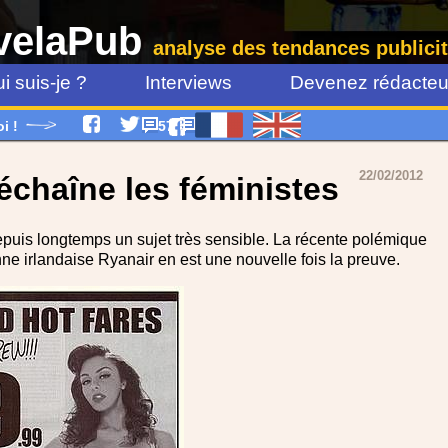
velaPub
analyse des tendances publicit
i suis-je ?
Interviews
Devenez rédacteur
oi !
57
22/02/2012
échaîne les féministes
epuis longtemps un sujet très sensible. La récente polémique
ne irlandaise Ryanair en est une nouvelle fois la preuve.