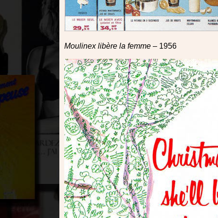
Moulinex libère la femme
– 1956