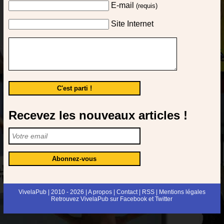
E-mail
(requis)
Site Internet
Recevez les nouveaux articles !
VivelaPub
| 2010 - 2026 |
A propos
|
Contact
|
RSS
|
Mentions légales
Retrouvez VivelaPub sur
Facebook
et
Twitter