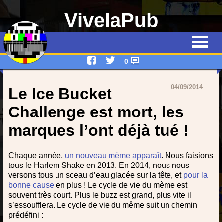
VivelaPub
Thématiques
Quiz
0
Emissions
04/09/2014
Le Ice Bucket
Qui suis-je ?
Challenge est mort, les
marques l’ont déjà tué !
Interviews
Devenez rédacteur !
Chaque année,
un nouveau mème apparaît
. Nous faisions
tous le Harlem Shake en 2013. En 2014, nous nous
Contact
versons tous un sceau d’eau glacée sur la tête, et
pour la
bonne cause
en plus ! Le cycle de vie du mème est
souvent très court. Plus le buzz est grand, plus vite il
s’essoufflera. Le cycle de vie du même suit un chemin
prédéfini :