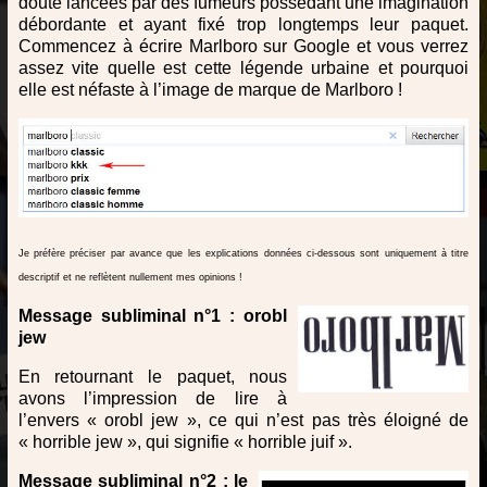
doute lancées par des fumeurs possédant une imagination
débordante et ayant fixé trop longtemps leur paquet.
Commencez à écrire Marlboro sur Google et vous verrez
assez vite quelle est cette légende urbaine et pourquoi
elle est néfaste à l’image de marque de Marlboro !
Je préfère préciser par avance que les explications données ci-dessous sont uniquement à titre
descriptif et ne reflètent nullement mes opinions !
Message subliminal n°1 : orobl
jew
En retournant le paquet, nous
avons l’impression de lire à
l’envers « orobl jew », ce qui n’est pas très éloigné de
« horrible jew », qui signifie « horrible juif ».
Message subliminal n°2 : le