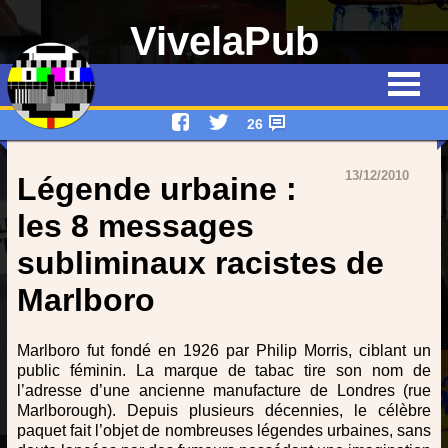
VivelaPub
Thématiques
Quiz
26
Emissions
13/12/2010
Légende urbaine :
Qui suis-je ?
les 8 messages
subliminaux racistes de
Interviews
Marlboro
Devenez rédacteur !
Marlboro fut fondé en 1926 par Philip Morris, ciblant un
Contact
public féminin. La marque de tabac tire son nom de
l’adresse d’une ancienne manufacture de Londres (rue
Marlborough). Depuis plusieurs décennies, le célèbre
paquet fait l’objet de nombreuses légendes urbaines, sans