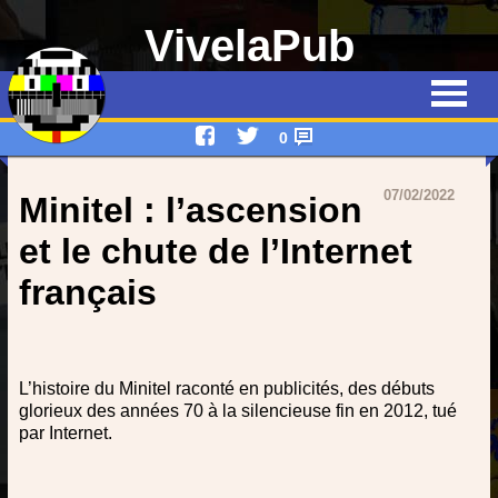
VivelaPub
Thématiques
Quiz
0
Emissions
07/02/2022
Minitel : l’ascension
Qui suis-je ?
et le chute de l’Internet
français
Interviews
Devenez rédacteur !
L’histoire du Minitel raconté en publicités, des débuts
Contact
glorieux des années 70 à la silencieuse fin en 2012, tué
par Internet.