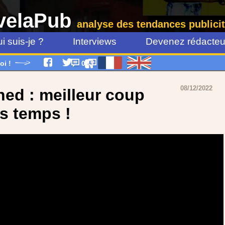
velaPub
analyse des tendances publicit
i suis-je ?
Interviews
Devenez rédacteur
oi !
0
08/12/2022
ned : meilleur coup
s temps !