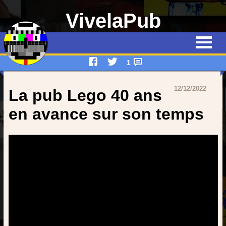
VivelaPub
Thématiques
Quiz
1
Emissions
12/12/2022
La pub Lego 40 ans
Qui suis-je ?
en avance sur son temps
Interviews
Devenez rédacteur !
Contact