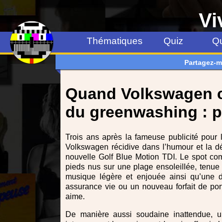
Vi
Thématiques
Quiz
Qu
Partagez-m
Quand Volkswagen c
du greenwashing : pu
Trois ans après la fameuse publicité pou
Volkswagen récidive dans l’humour et la dé
nouvelle Golf Blue Motion TDI. Le spot c
pieds nus sur une plage ensoleillée, tenue
musique légère et enjouée ainsi qu’une do
assurance vie ou un nouveau forfait de port
aime.
De manière aussi soudaine inattendue, u