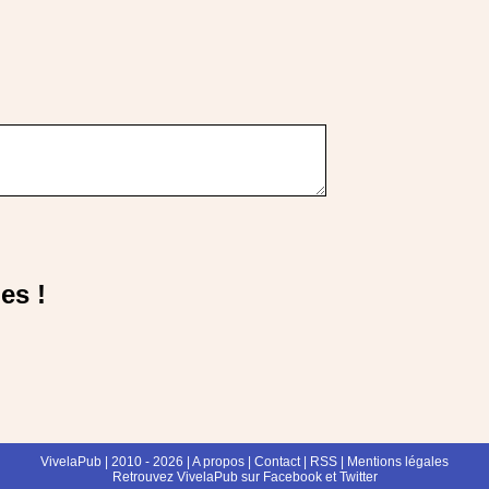
es !
VivelaPub
| 2010 - 2026 |
A propos
|
Contact
|
RSS
|
Mentions légales
Retrouvez VivelaPub sur
Facebook
et
Twitter