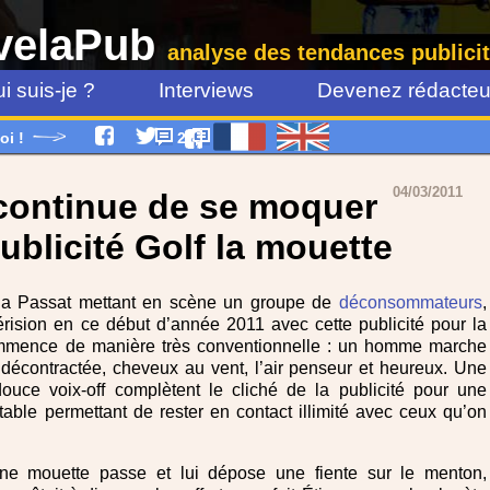
velaPub
analyse des tendances publicit
i suis-je ?
Interviews
Devenez rédacteur
oi !
2
04/03/2011
ontinue de se moquer
blicité Golf la mouette
r la Passat mettant en scène un groupe de
déconsommateurs
,
rision en ce début d’année 2011 avec cette publicité pour la
ommence de manière très conventionnelle : un homme marche
 décontractée, cheveux au vent, l’air penseur et heureux. Une
uce voix-off complètent le cliché de la publicité pour une
able permettant de rester en contact illimité avec ceux qu’on
ne mouette passe et lui dépose une fiente sur le menton,