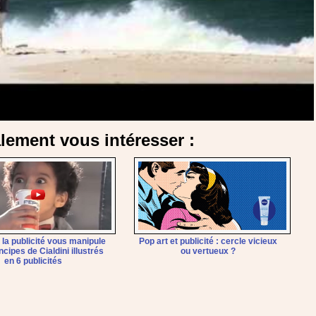
alement vous intéresser :
a publicité vous manipule
Pop art et publicité : cercle vicieux
incipes de Cialdini illustrés
ou vertueux ?
en 6 publicités