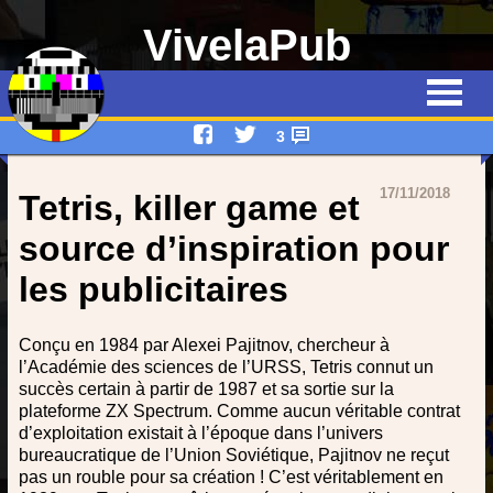
VivelaPub
Thématiques
Quiz
3
Emissions
17/11/2018
Tetris, killer game et
Qui suis-je ?
source d’inspiration pour
les publicitaires
Interviews
Devenez rédacteur !
Conçu en 1984 par Alexei Pajitnov, chercheur à
l’Académie des sciences de l’URSS, Tetris connut un
Contact
succès certain à partir de 1987 et sa sortie sur la
plateforme ZX Spectrum. Comme aucun véritable contrat
d’exploitation existait à l’époque dans l’univers
bureaucratique de l’Union Soviétique, Pajitnov ne reçut
pas un rouble pour sa création ! C’est véritablement en