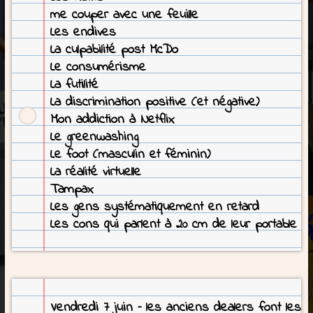
me couper avec une feuille
Les endives
La culpabilité post McDo
Le consumérisme
La futilité
La discrimination positive (et négative)
Mon addiction à Netflix
Le greenwashing
Le foot (masculin et féminin)
La réalité virtuelle
Tampax
Les gens systématiquement en retard
Les cons qui parlent à 20 cm de leur portable
Vendredi 7 juin – les anciens dealers font les