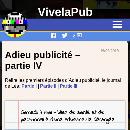
VivelaPub
Thématiques
Quiz
2
Emissions
19/09/2019
Adieu publicité –
Qui suis-je ?
partie IV
Interviews
Relire les premiers épisodes d’Adieu publicité, le journal
de Léa.
Partie I
|
Partie II
|
Partie III
Devenez rédacteur !
Contact
Samedi 4 mai – bilan de santé et de
personnalité d’une adulescente dérangée