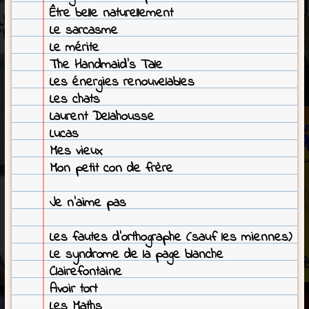
Être belle naturellement
Le sarcasme
Le mérite
The Handmaid’s Tale
Les énergies renouvelables
Les chats
Laurent Delahousse
Lucas
Mes vieux
Mon petit con de frère
Je n’aime pas
Les fautes d’orthographe (sauf les miennes)
Le syndrome de la page blanche
Clairefontaine
Avoir tort
Les Maths