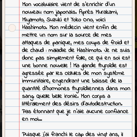
Mon vocabulaire vient de s’enrichir d’un
nouveau nom japonais. Après Murakami,
Miyamoto, Suzuki et Yoko Ono, voici
Hashimoto. Mon médecin vient enfin de
mettre un nom sur la source de mes
attaques de panique, mes coups de froid et
de chaud : maladie de Hashimoto. Je ne suis
donc pas simplement folle, ce qui en soi est
une bonne nouvelle ! Ma glande thyroïde est
agressée par les cellules de mon système
immunitaire, engendrant une baisse de la
quantité d’hormones thyroïdiennes dans mon
sang. Quelle belle ironie. Mon corps a
littéralement des désirs d’autodestruction.
Pas étonnant que je n’aie aucune confiance
en moi…
Puisque j’ai franchi le cap des vingt ans, il