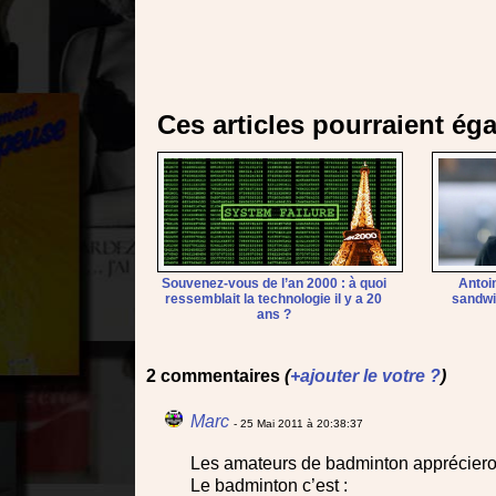
Ces articles pourraient ég
Souvenez-vous de l’an 2000 : à quoi
Antoi
ressemblait la technologie il y a 20
sandwi
ans ?
2 commentaires
(
+ajouter le votre ?
)
Marc
- 25 Mai 2011 à 20:38:37
Les amateurs de badminton apprécieron
Le badminton c’est :