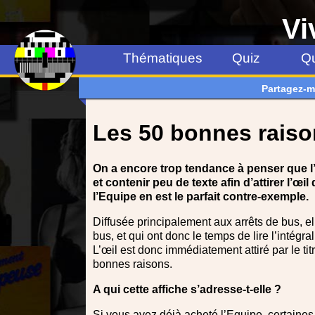
Vi
Thématiques
Quiz
Qu
Partagez-m
Les 50 bonnes raiso
On a encore trop tendance à penser que l’a
et contenir peu de texte afin d’attirer l’œi
l’Equipe en est le parfait contre-exemple.
Diffusée principalement aux arrêts de bus, e
bus, et qui ont donc le temps de lire l’intégra
L’œil est donc immédiatement attiré par le tit
bonnes raisons.
A qui cette affiche s’adresse-t-elle ?
Si vous avez déjà acheté l’Equipe, certaines 