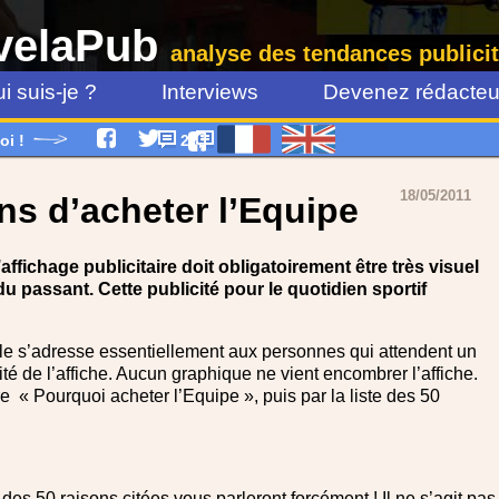
velaPub
analyse des tendances publicit
i suis-je ?
Interviews
Devenez rédacteur
oi !
2
18/05/2011
ns d’acheter l’Equipe
ffichage publicitaire doit obligatoirement être très visuel
l du passant. Cette publicité pour le quotidien sportif
lle s’adresse essentiellement aux personnes qui attendent un
lité de l’affiche. Aucun graphique ne vient encombrer l’affiche.
re « Pourquoi acheter l’Equipe », puis par la liste des 50
des 50 raisons citées vous parleront forcément ! Il ne s’agit pas